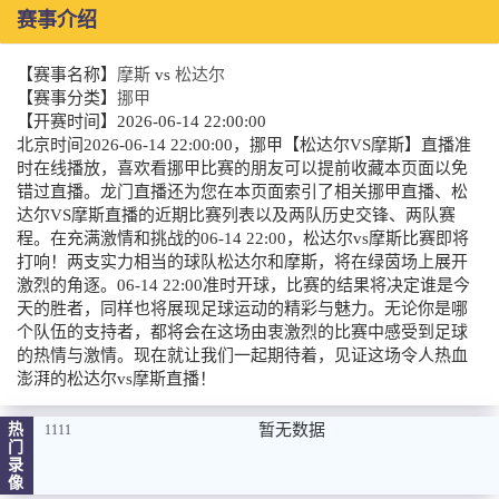
赛事介绍
【赛事名称】
摩斯
vs
松达尔
【赛事分类】
挪甲
【开赛时间】
2026-06-14 22:00:00
北京时间2026-06-14 22:00:00，挪甲【松达尔VS摩斯】直播准
时在线播放，喜欢看挪甲比赛的朋友可以提前收藏本页面以免
错过直播。龙门直播还为您在本页面索引了相关挪甲直播、松
达尔VS摩斯直播的近期比赛列表以及两队历史交锋、两队赛
程。在充满激情和挑战的06-14 22:00，松达尔vs摩斯比赛即将
打响！两支实力相当的球队松达尔和摩斯，将在绿茵场上展开
激烈的角逐。06-14 22:00准时开球，比赛的结果将决定谁是今
天的胜者，同样也将展现足球运动的精彩与魅力。无论你是哪
个队伍的支持者，都将会在这场由衷激烈的比赛中感受到足球
的热情与激情。现在就让我们一起期待着，见证这场令人热血
澎湃的松达尔vs摩斯直播！
热
暂无数据
1111
门
录
像