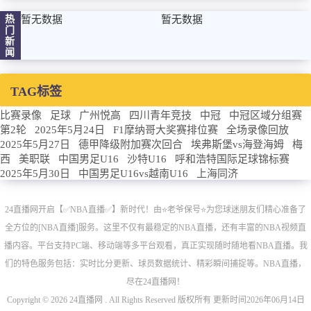
热
暂无数据
暂无数据
门
新
闻
TAG标签
比赛录像
足球
广州悦高
四川青年竞技
中冠
中冠区域分组赛
第2轮
2025年5月24日
F1摩纳哥大奖赛排位赛
全场录像回放
2025年5月27日
德甲降级附加赛次回合
埃弗斯堡vs海登海姆
梅
西
美职联
中国男足U16
沙特U16
呼和浩特国际足球锦标赛
2025年5月30日
中国男足U16vs越南U16
上海同济
24直播网开启【✅NBA直播✅】新时代！由⭐️老爷保号⭐️为您球迷朋友们精心准备了
全方位的[NBA直播]服务。这里不仅有最稳定的NBA直播，还有丰富的NBA视频直
播内容。平台支持PC端、移动端等多平台观看，真正实现随时随地看NBA直播。我
们的特色服务包括：实时比分更新、球员数据统计、精彩瞬间捕捉等。NBA直播，
尽在24直播网！
Copyright © 2026 24直播网 . All Rights Reserved 版权所有 更新时间2026年06月14日