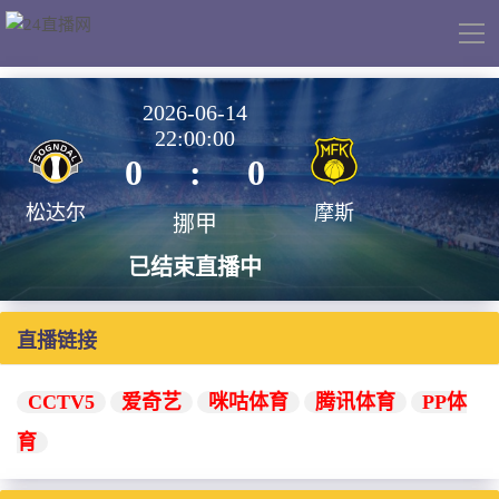
导
航
2026-06-14
22:00:00
0
:
0
松达尔
摩斯
挪甲
已结束直播中
直播链接
CCTV5
爱奇艺
咪咕体育
腾讯体育
PP体
育