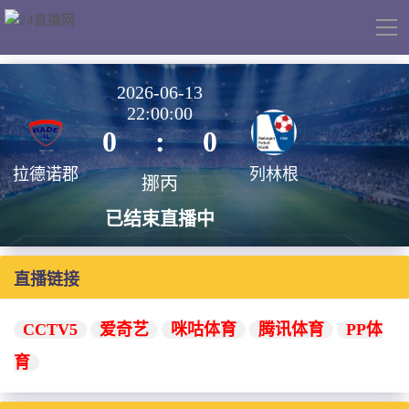
导
航
2026-06-13
22:00:00
0
:
0
拉德诺郡
列林根
挪丙
已结束直播中
直播链接
CCTV5
爱奇艺
咪咕体育
腾讯体育
PP体
育